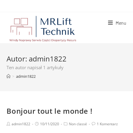
Skip
to
content
Menu
Autor:
admin1822
Ten autor napisał 1 artykuły
>
admin1822
Bonjour tout le monde !
Post
Post
Post
Post
admin1822
10/11/2020
Non classé
1 Komentarz
author:
published:
category:
comments: